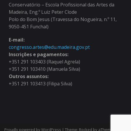
Conservatório – Escola Profissional das Artes da
Madeira, Eng.º Luiz Peter Clode
Polo do Bom Jesus (Travessa do Nogueira, n.º 11,
9050-451 Funchal)
E-mail:
congresso.artes@edu.madeira.gov.pt
Inscrições e pagamentos:
+351 291 103403 (Raquel Agrela)
+351 291 103410 (Manuela Silva)
Outros assuntos:
+351 291 103413 (Filipa Silva)
Proudly powered by WordPress
|
Theme:
Rocked
by aThemes.